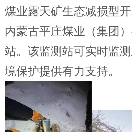
煤业露天矿生态减损型开
内蒙古平
庄
煤业（集团）
站。该监测站可实时监测
境保护提供有力支持。