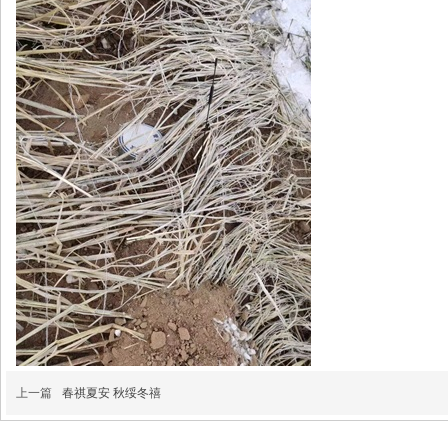
上一篇
春祺夏安 秋绥冬禧