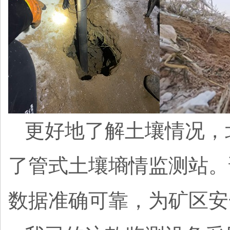
更好地了解土壤情况，
了管式土壤墒情监测站。
数据准确可靠，为矿区安