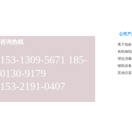
公司产
咨询热线
离子指标
有机物指
153-1309-5671 185-
理化消毒
辅助设备
0130-9179
其他仪器
153-2191-0407