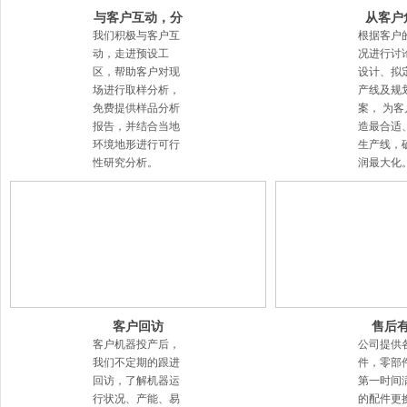
与客户互动，分
从客户
析客户需求
发，为
我们积极与客户互
根据客户
方
动，走进预设工
况进行讨
区，帮助客户对现
设计、拟
场进行取样分析，
产线及规
免费提供样品分析
案， 为
报告，并结合当地
造最合适
环境地形进行可行
生产线，
性研究分析。
润最大化
客户回访
售后
客户机器投产后，
公司提供
我们不定期的跟进
件，零部
回访，了解机器运
第一时间
行状况、产能、易
的配件更