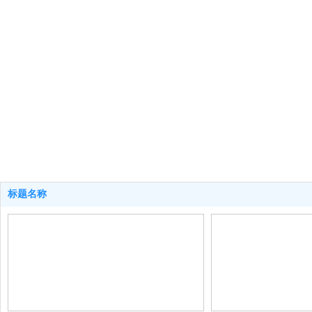
为创造名牌，
格、周到的服务
标题名称