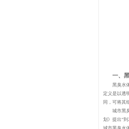
一、
黑臭水
定义是以透
同，可将其细
城市黑
划》提出“到
城市黑臭水