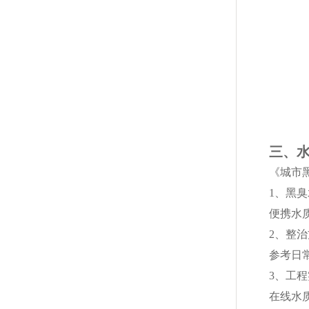
三、
《城市
1、黑
便携水
2、整
参考日
3、工
在线水