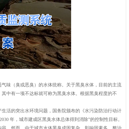
适气味（臭或恶臭）的水体统称。关于黑臭水体，目前的主流
，其中有一项不达标就可称为黑臭水体。根据黑臭程度的不
产生活的突出水环境问题，国务院颁布的《水污染防治行动计
到2030 年，城市建成区黑臭水体总体得到消除”的控制性目标。
内容，然而，由于城市水体黑臭成因复杂、影响因素多，整治