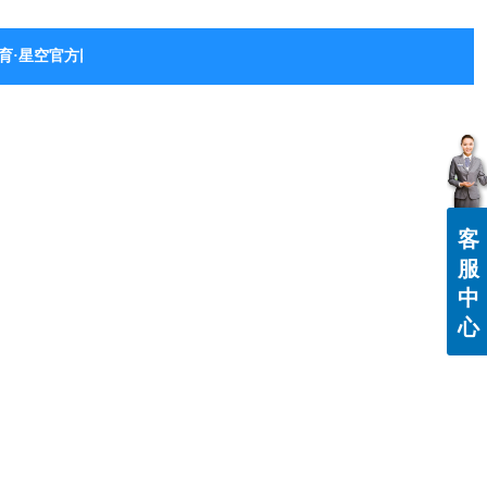
育·星空官方网站-星空体育（中国）
客
服
中
心