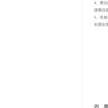
4、整
便携仪
5、长
长期水
四、