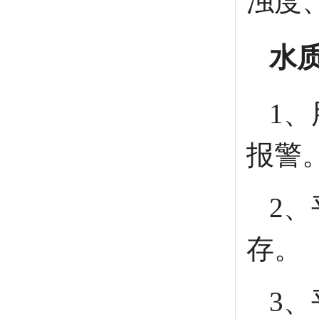
浊度
水
1
报警
2
存。
3